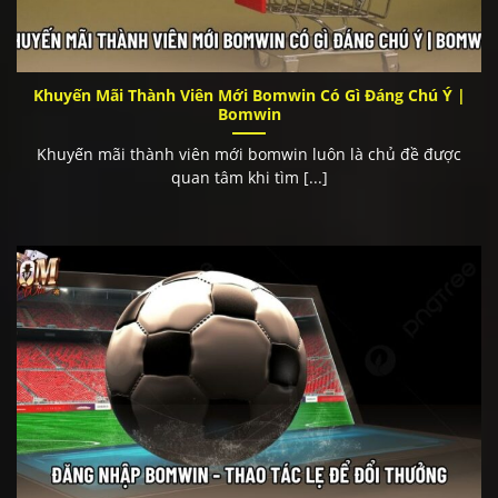
thao tác mượt và không bị giật lag.
Bố cục dễ tìm kiếm trò chơi: Danh mục game được
sắp xếp khoa học, giúp người mới cũng nhanh chóng
Khuyến Mãi Thành Viên Mới Bomwin Có Gì Đáng Chú Ý |
tìm được trò mình yêu thích.
Bomwin
Tốc độ tải nhanh: Hệ thống được tối ưu hóa giúp thời
Khuyến mãi thành viên mới bomwin luôn là chủ đề được
quan tâm khi tìm [...]
gian chờ gần như bằng 0, đảm bảo nhịp chơi không
bị gián đoạn.
Cơ chế thưởng và tỷ lệ đổi thưởng hấp
dẫn
Cơ chế thưởng của
bomwin
xây dựng theo hướng cân
bằng giữa giải trí và giá trị nhận lại, giúp mỗi lượt chơi
đều mang lại động lực rõ ràng.