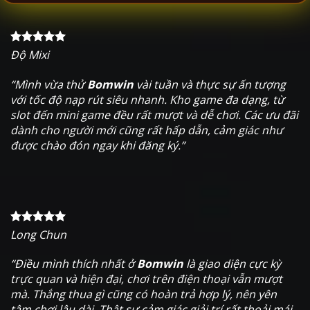
Cổng game Bomwin đổi thưởng đa dạng và uy tín 2026.
Độ Mixi
Dù là cổng game mới,
Bomwin
đã nhanh chóng thu hút
hàng trăm nghìn tài khoản đăng ký trong nửa năm đầu
“Mình vừa thử
Bomwin
vài tuần và thực sự ấn tượng
tiên, chứng minh sức hút mạnh mẽ từ chiến lược ưu đãi
với tốc độ nạp rút siêu nhanh. Kho game đa dạng, từ
slot đến mini game đều rất mượt và dễ chơi. Các ưu đãi
hấp dẫn và trải nghiệm người dùng thân thiện. Hệ
dành cho người mới cũng rất hấp dẫn, cảm giác như
thống liên tục cập nhật game mới và nâng cấp tính
được chào đón ngay khi đăng ký.”
năng, giúp người chơi trải nghiệm không bị nhàm chán,
đồng thời tạo sự khác biệt so với các nền tảng lâu đời.
Về tính pháp lý,
Bomwin
hoạt động dưới sự giám sát và
cấp phép của
PAGCOR
(Philippine Amusement and
Gaming Corporation), đảm bảo mọi giao dịch, thưởng –
Long Chun
nạp rút đều minh bạch và hợp pháp. Nền tảng áp dụng
“Điều mình thích nhất ở
Bomwin
là giao diện cực kỳ
mã hóa SSL 256‑bit, xác minh hai bước (2FA) và tiêu
trực quan và hiện đại, chơi trên điện thoại vẫn mượt
chuẩn ISO 27001 để bảo vệ dữ liệu người chơi, đảm bảo
mà. Thắng thua gì cũng có hoàn trả hợp lý, nên yên
môi trường giải trí an toàn và công bằng.
tâm chơi lâu dài. Thật sự cảm giác giải trí rất thoải mái