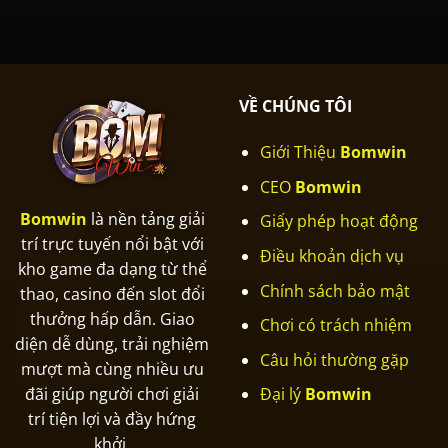
Ưu đãi và sự kiện không bao giờ vắng
mặt
Chuỗi ưu đãi tại
bomwin
diễn ra thường xuyên với
VỀ CHÚNG TÔI
nhiều hình thức thưởng khác nhau, góp phần gia tăng
quyền lợi cho thành viên.
Giới Thiệu
Bomwin
CEO
Bomwin
Bomwin
là nền tảng giải
Giấy phép hoạt động
trí trực tuyến nổi bật với
Điều khoản dịch vụ
kho game đa dạng từ thể
Chính sách bảo mật
thao, casino đến slot đổi
thưởng hấp dẫn. Giao
Chơi có trách nhiệm
diện dễ dùng, trải nghiệm
Câu hỏi thường gặp
mượt mà cùng nhiều ưu
đãi giúp người chơi giải
Đại lý
Bomwin
Khuyến mãi Bomwin diễn ra mỗi ngày cho người chơi.
trí tiện lợi và đầy hứng
khởi.